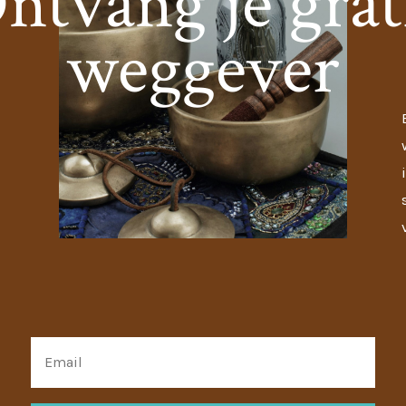
ntvang je grat
weggever