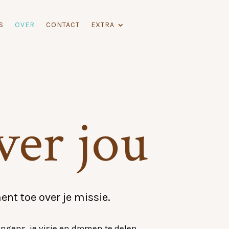
S
OVER
CONTACT
EXTRA
ver jou
ent toe over je missie.
ngens, je visie en dromen te delen.