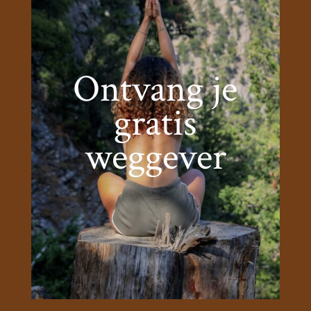
Ontvang je
gratis
weggever